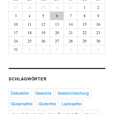
27
28
29
30
31
1
2
3
4
5
6
7
8
9
10
11
12
13
14
15
16
17
18
19
20
21
22
23
24
25
26
27
28
29
30
31
1
2
3
4
5
6
SCHLAGWÖRTER
Dekoteller
Gewürze
Gewürzmischung
Glutamatfrei
Glutenfrei
Lactosefrei