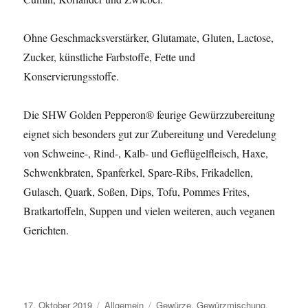
Ohne Geschmacksverstärker, Glutamate, Gluten, Lactose,
Zucker, künstliche Farbstoffe, Fette und
Konservierungsstoffe.
Die SHW Golden Pepperon® feurige Gewürzzubereitung
eignet sich besonders gut zur Zubereitung und Veredelung
von Schweine-, Rind-, Kalb- und Geflügelfleisch, Haxe,
Schwenkbraten, Spanferkel, Spare-Ribs, Frikadellen,
Gulasch, Quark, Soßen, Dips, Tofu, Pommes Frites,
Bratkartoffeln, Suppen und vielen weiteren, auch veganen
Gerichten.
Veröffentlicht
17. Oktober 2019
Kategorien
Allgemein
Schlagwörter
Gewürze
,
Gewürzmischung
,