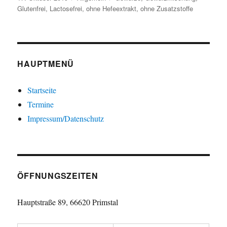
am
Glutenfrei
,
Lactosefrei
,
ohne Hefeextrakt
,
ohne Zusatzstoffe
HAUPTMENÜ
Startseite
Termine
Impressum/Datenschutz
ÖFFNUNGSZEITEN
Hauptstraße 89, 66620 Primstal